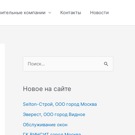
оительные компании
Контакты
Новости
П
о
и
с
Новое на сайте
к
Selton-Строй, OOO город Москва
:
Эверест, ООО город Видное
Обслуживание окон
ГК ВИНСИТ город Москва