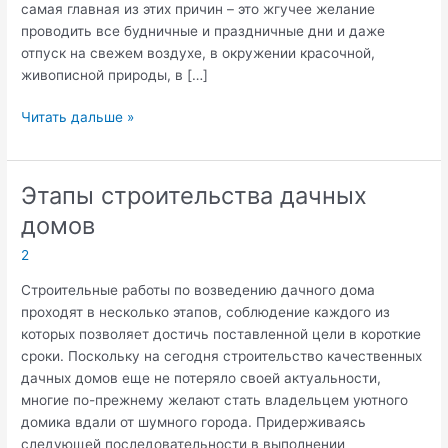
самая главная из этих причин – это жгучее желание
проводить все будничные и праздничные дни и даже
отпуск на свежем воздухе, в окружении красочной,
живописной природы, в […]
Где
Читать дальше »
и
как
купить
Этапы строительства дачных
участок
домов
в
Ленинградской
2
области
Строительные работы по возведению дачного дома
проходят в несколько этапов, соблюдение каждого из
которых позволяет достичь поставленной цели в короткие
сроки. Поскольку на сегодня строительство качественных
дачных домов еще не потеряло своей актуальности,
многие по-прежнему желают стать владельцем уютного
домика вдали от шумного города. Придерживаясь
следующей последовательности в выполнении