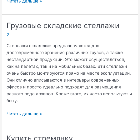
Строительство
Читать дальше »
домов
из
СИП
Грузовые складские стеллажи
панелей
2
под
ключ
Стеллажи складские предназначаются для
долговременного хранения различных грузов, а также
нестандартной продукции. Это может осуществляться,
как на палетах, так и на мобильных базах. Эти стеллажи
очень быстро монтируются прямо на месте эксплуатации.
Они отлично вписываются в интерьеры современных
офисов и просто идеально подходят для размещения
разного рода архивов. Кроме этого, их часто используют и
быту.
Грузовые
Читать дальше »
складские
стеллажи
Купить стремянку