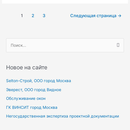
душе
или
Постраничная
1
2
3
Следующая страница
→
миг
навигация
соблазна
записи
П
о
и
с
Новое на сайте
к
Selton-Строй, OOO город Москва
:
Эверест, ООО город Видное
Обслуживание окон
ГК ВИНСИТ город Москва
Негосударственная экспертиза проектной документации