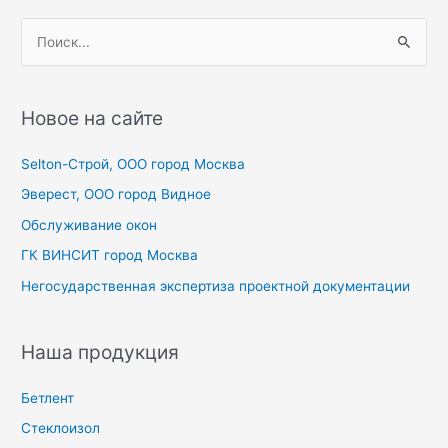
П
о
и
с
Новое на сайте
к
Selton-Строй, OOO город Москва
:
Эверест, ООО город Видное
Обслуживание окон
ГК ВИНСИТ город Москва
Негосударственная экспертиза проектной документации
Наша продукция
Бетлент
Стеклоизол