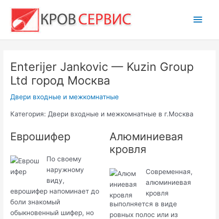
Перейти
Глав
к
содержимому
мен
Enterijer Jankovic — Kuzin Group
Ltd город Москва
Двери входные и межкомнатные
Категория: Двери входные и межкомнатные в г.Москва
Еврошифер
Алюминиевая
кровля
По своему
наружному
Современная,
виду,
алюминиевая
еврошифер напоминает до
кровля
боли знакомый
выполняется в виде
обыкновенный шифер, но
ровных полос или из