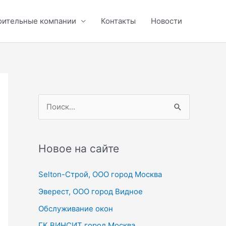
оительные компании
Контакты
Новости
П
о
и
с
Новое на сайте
к
Selton-Строй, OOO город Москва
:
Эверест, ООО город Видное
Обслуживание окон
ГК ВИНСИТ город Москва