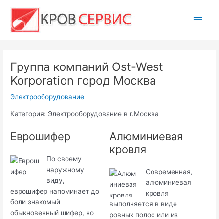
Перейти
Глав
к
содержимому
мен
Группа компаний Ost-West
Korporation город Москва
Электрооборудование
Категория: Электрооборудование в г.Москва
Еврошифер
Алюминиевая
кровля
По своему
наружному
Современная,
виду,
алюминиевая
еврошифер напоминает до
кровля
боли знакомый
выполняется в виде
обыкновенный шифер, но
ровных полос или из