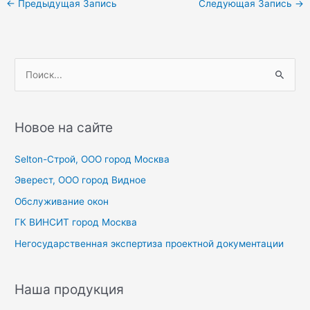
←
Предыдущая Запись
Следующая Запись
→
по
записям
П
о
и
с
Новое на сайте
к
Selton-Строй, OOO город Москва
:
Эверест, ООО город Видное
Обслуживание окон
ГК ВИНСИТ город Москва
Негосударственная экспертиза проектной документации
Наша продукция