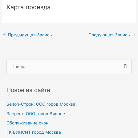
Карта проезда
Навигация
←
Предыдущая Запись
Следующая Запись
→
по
записям
П
о
и
с
Новое на сайте
к
Selton-Строй, OOO город Москва
:
Эверест, ООО город Видное
Обслуживание окон
ГК ВИНСИТ город Москва