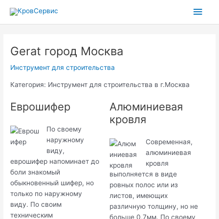
Перейти
Глав
к
содержимому
мен
Gerat город Москва
Инструмент для строительства
Категория: Инструмент для строительства в г.Москва
Еврошифер
Алюминиевая
кровля
По своему
наружному
Современная,
виду,
алюминиевая
еврошифер напоминает до
кровля
боли знакомый
выполняется в виде
обыкновенный шифер, но
ровных полос или из
только по наружному
листов, имеющих
виду. По своим
различную толщину, но не
техническим
больше 0,7мм. По своему