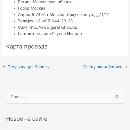
Регион:
Московская область
Город:
Москва
Адрес:
107497, г.Москва, Иркутская ул., д.11/17
Телефон:
+7-495-644-23-23
Сайт:
http://www.gerat-shop.ru/
Контактное лицо:
Якупов Ильдар
Карта проезда
Навигация
←
Предыдущая Запись
Следующая Запись
→
по
записям
П
о
и
с
Новое на сайте
к