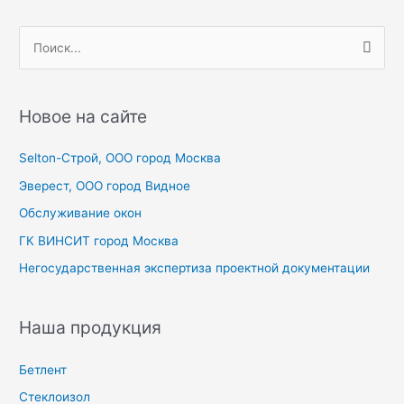
П
о
и
с
Новое на сайте
к
Selton-Строй, OOO город Москва
:
Эверест, ООО город Видное
Обслуживание окон
ГК ВИНСИТ город Москва
Негосударственная экспертиза проектной документации
Наша продукция
Бетлент
Стеклоизол