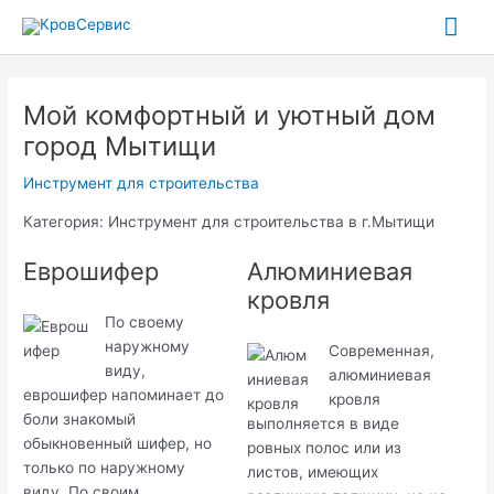
Перейти
Гла
к
содержимому
ме
Мой комфортный и уютный дом
город Мытищи
Инструмент для строительства
Категория: Инструмент для строительства в г.Мытищи
Еврошифер
Алюминиевая
кровля
По своему
наружному
Современная,
виду,
алюминиевая
еврошифер напоминает до
кровля
боли знакомый
выполняется в виде
обыкновенный шифер, но
ровных полос или из
только по наружному
листов, имеющих
виду. По своим