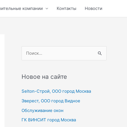
оительные компании
Контакты
Новости
П
о
и
с
Новое на сайте
к
Selton-Строй, OOO город Москва
:
Эверест, ООО город Видное
Обслуживание окон
ГК ВИНСИТ город Москва