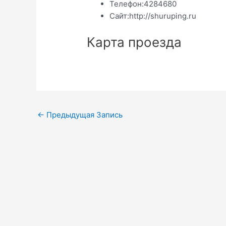
Телефон:
4284680
Сайт:
http://shuruping.ru
Карта проезда
Навигация
←
Предыдущая Запись
по
записям