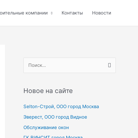
оительные компании
Контакты
Новости
П
о
и
с
Новое на сайте
к
Selton-Строй, OOO город Москва
:
Эверест, ООО город Видное
Обслуживание окон
ГК ВИНСИТ город Москва