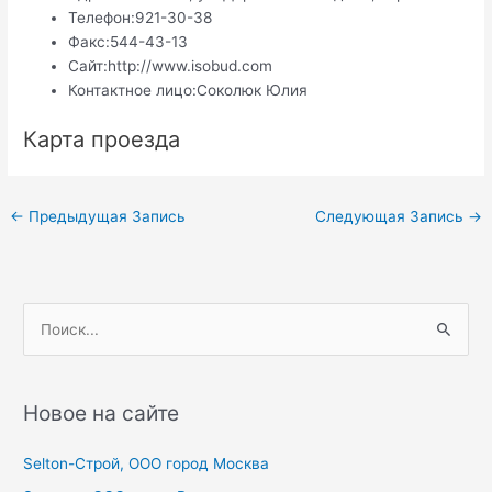
Телефон:
921-30-38
Факс:
544-43-13
Сайт:
http://www.isobud.com
Контактное лицо:
Соколюк Юлия
Карта проезда
Навигация
←
Предыдущая Запись
Следующая Запись
→
по
записям
П
о
и
с
Новое на сайте
к
Selton-Строй, OOO город Москва
: