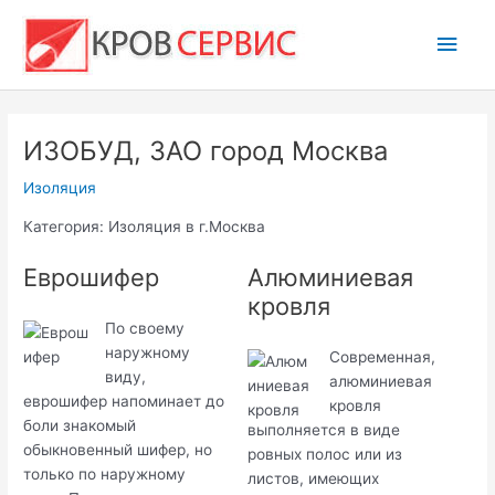
Перейти
Глав
к
содержимому
мен
ИЗОБУД, ЗАО город Москва
Изоляция
Категория: Изоляция в г.Москва
Еврошифер
Алюминиевая
кровля
По своему
наружному
Современная,
виду,
алюминиевая
еврошифер напоминает до
кровля
боли знакомый
выполняется в виде
обыкновенный шифер, но
ровных полос или из
только по наружному
листов, имеющих