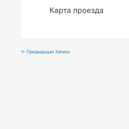
Карта проезда
Навигация
←
Предыдущая Запись
по
записям