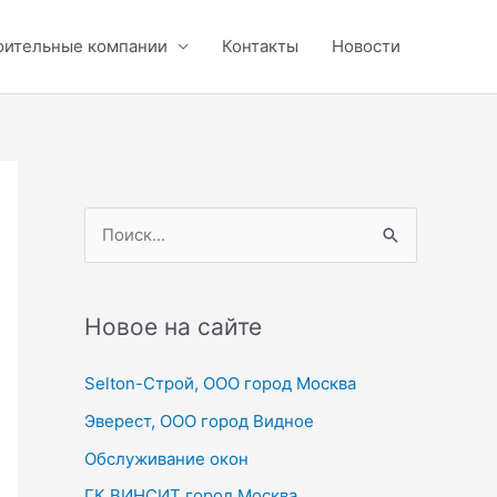
оительные компании
Контакты
Новости
П
о
и
с
Новое на сайте
к
Selton-Строй, OOO город Москва
:
Эверест, ООО город Видное
Обслуживание окон
ГК ВИНСИТ город Москва