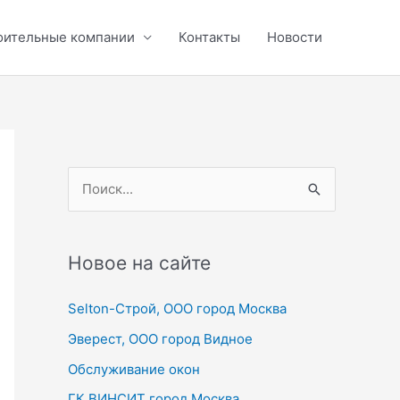
оительные компании
Контакты
Новости
П
о
и
с
Новое на сайте
к
Selton-Строй, OOO город Москва
:
Эверест, ООО город Видное
Обслуживание окон
ГК ВИНСИТ город Москва