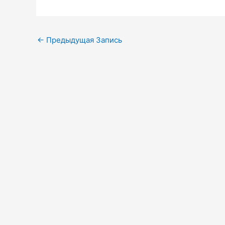
Навигация
←
Предыдущая Запись
по
записям