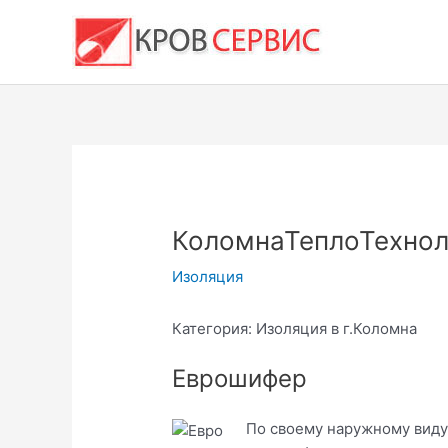
Перейти
к
содержимому
КоломнаТеплоТехнол
Изоляция
Категория: Изоляция в г.Коломна
Еврошифер
По своему наружному виду