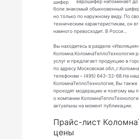
еврошифер напоминает до
боли знакомый обыкновенный шифер
но только по наружному виду. По св
техническим характеристикам, он ег
намного превосходит. В Росси…
Вы находитесь в разделе «Изоляция»
Коломна.КоломнаТеплоТехнология ра
услуг и предлагает продукцию в го
по адресу Московская обл.,г.Коломн
телефонам – (495) 643-32-68.На на
КоломнаТеплоТехнология, Вы также м
проходят модерацию и поэтому мы п
о компании КоломнаТеплоТехнология
актуальны на момент публикации.
Прайс-лист Коломна
цены