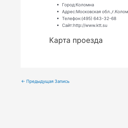
Город:
Коломна
Адрес:
Московская обл.,г.Колом
Телефон:
(495) 643-32-68
Сайт:
http://www.ktt.su
Карта проезда
Навигация
←
Предыдущая Запись
по
записям