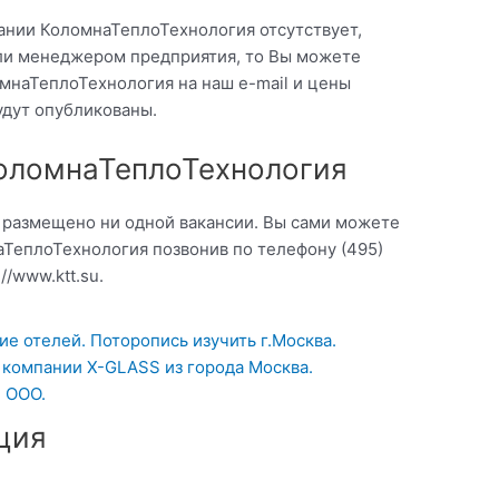
ании КоломнаТеплоТехнология отсутствует,
ли менеджером предприятия, то Вы можете
мнаТеплоТехнология на наш e-mail и цены
удут опубликованы.
КоломнаТеплоТехнология
о размещено ни одной вакансии. Вы сами можете
аТеплоТехнология позвонив по телефону (495)
//www.ktt.su.
е отелей. Поторопись изучить г.Москва.
т компании X-GLASS из города Москва.
, ООО.
ция