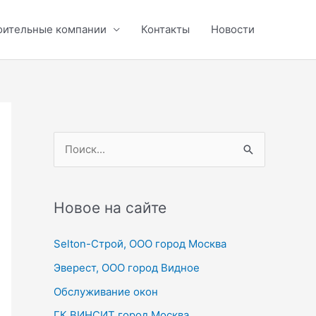
оительные компании
Контакты
Новости
П
о
и
с
Новое на сайте
к
Selton-Строй, OOO город Москва
:
Эверест, ООО город Видное
Обслуживание окон
ГК ВИНСИТ город Москва