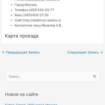
Город:
Москва
Телефон:
(499)340-02-71
Факс:
(499)409-21-50
Сайт:
http://steklovol.rasdva.ru
Контактное лицо:
Яковлев А.В.
Карта проезда
Навигация
←
Предыдущая Запись
Следующая Запись
→
по
записям
П
о
и
с
Новое на сайте
к