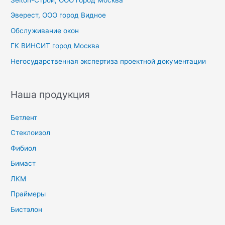
Selton-Строй, OOO город Москва
:
Эверест, ООО город Видное
Обслуживание окон
ГК ВИНСИТ город Москва
Негосударственная экспертиза проектной документации
Наша продукция
Бетлент
Стеклоизол
Фибиол
Бимаст
ЛКМ
Праймеры
Бистэлон