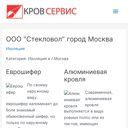
Перейти
Глав
к
содержимому
мен
ООО "Стекловол" город Москва
Изоляция
Категория: Изоляция в г.Москва
Еврошифер
Алюминиевая
кровля
По своему
наружному
Современная,
виду,
алюминиевая
еврошифер напоминает до
кровля
боли знакомый
выполняется в виде
обыкновенный шифер, но
ровных полос или из
только по наружному
листов, имеющих