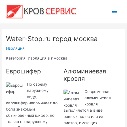
Перейти
Глав
к
содержимому
мен
Water-Stop.ru город москва
Изоляция
Категория: Изоляция в г.москва
Еврошифер
Алюминиевая
кровля
По своему
наружному
Современная,
виду,
алюминиевая
еврошифер напоминает до
кровля
боли знакомый
выполняется в виде
обыкновенный шифер, но
ровных полос или из
только по наружному
листов, имеющих