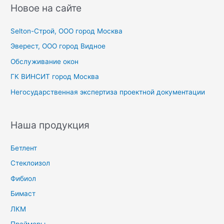
с
Новое на сайте
к
Selton-Строй, OOO город Москва
:
Эверест, ООО город Видное
Обслуживание окон
ГК ВИНСИТ город Москва
Негосударственная экспертиза проектной документации
Наша продукция
Бетлент
Стеклоизол
Фибиол
Бимаст
ЛКМ