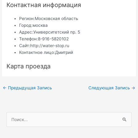
Контактная информация
Регион:
Московская область
Город:
москва
Адрес:
Университетский пр. 5
Телефон:
8-916-5820102
Сайт:
http://water-stop.ru
Контактное лицо:
Дмитрий
Карта проезда
Навигация
←
Предыдущая Запись
Следующая Запись
→
по
записям
П
о
и