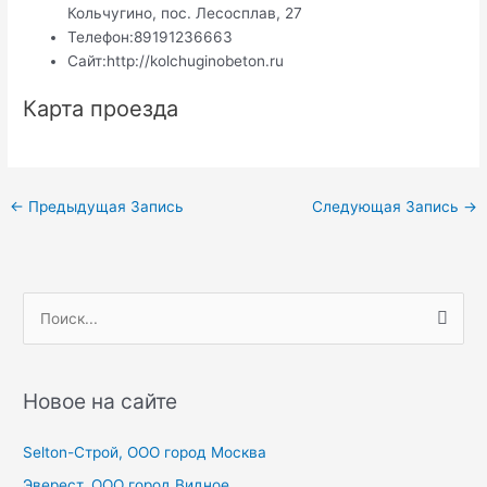
Кольчугино, пос. Лесосплав, 27
Телефон:
89191236663
Сайт:
http://kolchuginobeton.ru
Карта проезда
Навигация
←
Предыдущая Запись
Следующая Запись
→
по
записям
П
о
и
с
Новое на сайте
к
Selton-Строй, OOO город Москва
:
Эверест, ООО город Видное