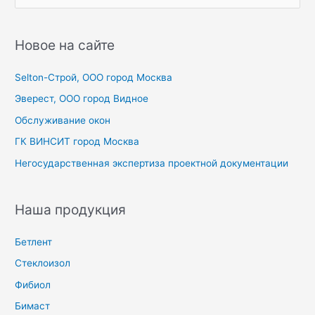
о
и
с
Новое на сайте
к
Selton-Строй, OOO город Москва
:
Эверест, ООО город Видное
Обслуживание окон
ГК ВИНСИТ город Москва
Негосударственная экспертиза проектной документации
Наша продукция
Бетлент
Стеклоизол
Фибиол
Бимаст