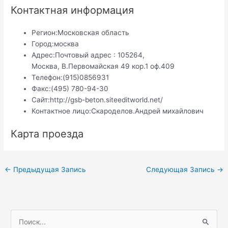
Контактная информация
Регион:
Московская область
Город:
москва
Адрес:
Почтовый адрес : 105264,
Москва, В.Первомайская 49 кор.1 оф.409
Телефон:
(915)0856931
Факс:
(495) 780-94-30
Сайт:
http://gsb-beton.siteeditworld.net/
Контактное лицо:
Скароделов.Андрей михайлович
Карта проезда
Навигация
←
Предыдущая Запись
Следующая Запись
→
по
записям
П