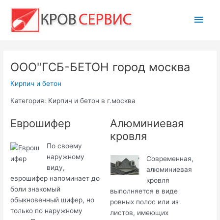
Перейти
Глав
к
содержимому
мен
ООО"ГСБ-БЕТОН город москва
Кирпич и бетон
Категория: Кирпич и бетон в г.москва
Еврошифер
Алюминиевая
кровля
По своему
наружному
Современная,
виду,
алюминиевая
еврошифер напоминает до
кровля
боли знакомый
выполняется в виде
обыкновенный шифер, но
ровных полос или из
только по наружному
листов, имеющих