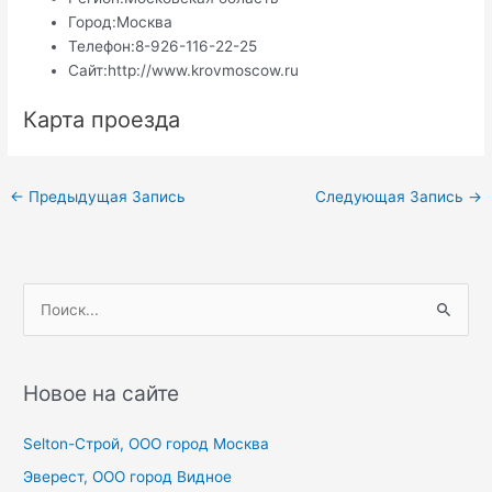
Город:
Москва
Телефон:
8-926-116-22-25
Сайт:
http://www.krovmoscow.ru
Карта проезда
Навигация
←
Предыдущая Запись
Следующая Запись
→
по
записям
П
о
и
с
Новое на сайте
к
Selton-Строй, OOO город Москва
:
Эверест, ООО город Видное