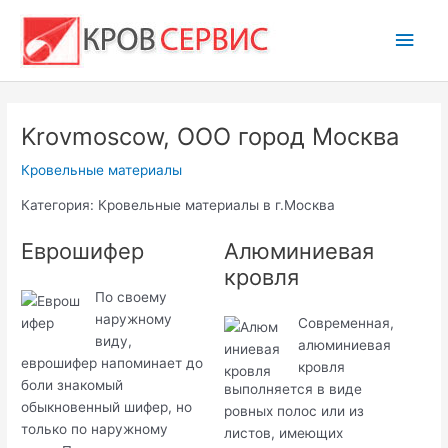
Перейти
Глав
к
содержимому
мен
Krovmoscow, ООО город Москва
Кровельные материалы
Категория: Кровельные материалы в г.Москва
Еврошифер
Алюминиевая
кровля
По своему
наружному
Современная,
виду,
алюминиевая
еврошифер напоминает до
кровля
боли знакомый
выполняется в виде
обыкновенный шифер, но
ровных полос или из
только по наружному
листов, имеющих