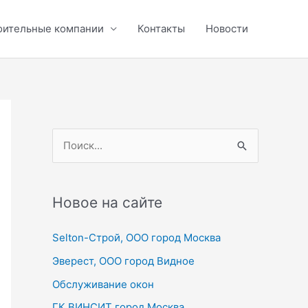
оительные компании
Контакты
Новости
П
о
и
с
Новое на сайте
к
Selton-Строй, OOO город Москва
:
Эверест, ООО город Видное
Обслуживание окон
ГК ВИНСИТ город Москва