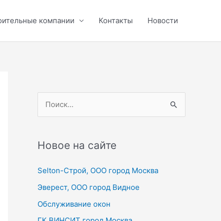
оительные компании
Контакты
Новости
П
о
и
с
Новое на сайте
к
Selton-Строй, OOO город Москва
:
Эверест, ООО город Видное
Обслуживание окон
ГК ВИНСИТ город Москва