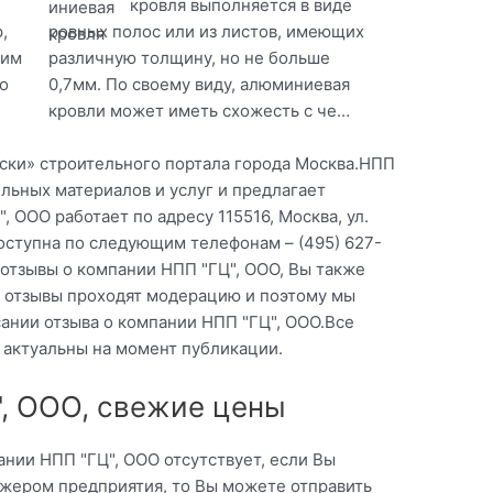
кровля выполняется в виде
,
ровных полос или из листов, имеющих
оим
различную толщину, но не больше
о
0,7мм. По своему виду, алюминиевая
кровли может иметь схожесть с че…
аски» строительного портала города Москва.НПП
ельных материалов и услуг и предлагает
 ООО работает по адресу 115516, Москва, ул.
оступна по следующим телефонам – (495) 627-
отзывы о компании НПП "ГЦ", ООО, Вы также
е отзывы проходят модерацию и поэтому мы
ании отзыва о компании НПП "ГЦ", ООО.Все
 актуальны на момент публикации.
, ООО, свежие цены
нии НПП "ГЦ", ООО отсутствует, если Вы
жером предприятия, то Вы можете отправить