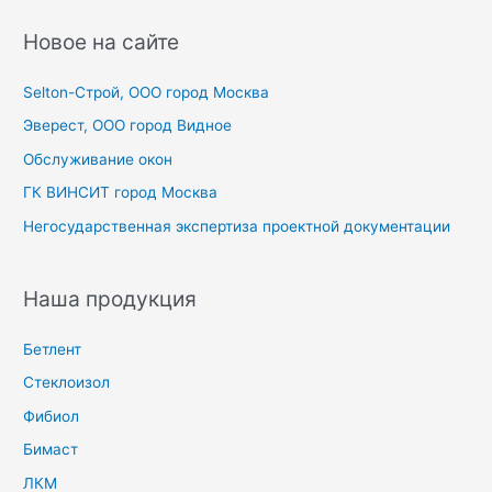
и
с
Новое на сайте
к
Selton-Строй, OOO город Москва
:
Эверест, ООО город Видное
Обслуживание окон
ГК ВИНСИТ город Москва
Негосударственная экспертиза проектной документации
Наша продукция
Бетлент
Стеклоизол
Фибиол
Бимаст
ЛКМ