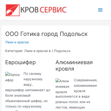
Перейти
Глав
к
содержимому
мен
ООО Готика город Подольск
Лаки и краски
Категория: Лаки и краски в г.Подольск
Еврошифер
Алюминиевая
кровля
По своему
наружному
Современная,
виду,
алюминиевая
еврошифер напоминает до
кровля
боли знакомый
выполняется в виде
обыкновенный шифер, но
ровных полос или из
только по наружному
листов, имеющих