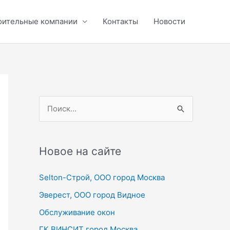
оительные компании
Контакты
Новости
П
о
и
с
Новое на сайте
к
Selton-Строй, OOO город Москва
:
Эверест, ООО город Видное
Обслуживание окон
ГК ВИНСИТ город Москва