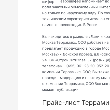
еврошифер напоминает до
боли знакомый обыкновенный шифер
но только по наружному виду. По св
техническим характеристикам, он ег
намного превосходит. В Росси…
Вы находитесь в разделе «Лаки и кр
Москва.Террамикс, ООО работает на 
предлагает продукцию в городе Мос
Москва2-й Донской проезд, д.8 (офи
24ТВК «СтройСити»пав. Е7 (розница
телефонам – (495) 961-28-20, 952-2
компании Террамикс, ООО, Вы также 
проходят модерацию и поэтому мы п
о компании Террамикс, ООО.Все мат
момент публикации.
Прайс-лист Террами