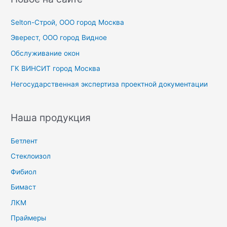
к
Selton-Строй, OOO город Москва
:
Эверест, ООО город Видное
Обслуживание окон
ГК ВИНСИТ город Москва
Негосударственная экспертиза проектной документации
Наша продукция
Бетлент
Стеклоизол
Фибиол
Бимаст
ЛКМ
Праймеры