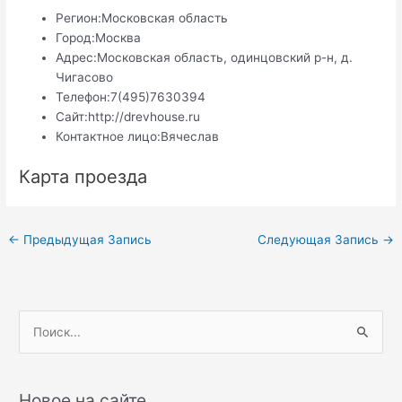
Регион:
Московская область
Город:
Москва
Адрес:
Московская область, одинцовский р-н, д.
Чигасово
Телефон:
7(495)7630394
Сайт:
http://drevhouse.ru
Контактное лицо:
Вячеслав
Карта проезда
Навигация
←
Предыдущая Запись
Следующая Запись
→
по
записям
П
о
и
с
Новое на сайте