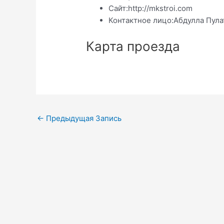
Сайт:
http://mkstroi.com
Контактное лицо:
Абдулла Пула
Карта проезда
Навигация
←
Предыдущая Запись
по
записям