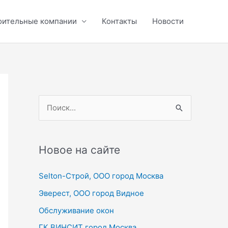
оительные компании
Контакты
Новости
П
о
и
с
Новое на сайте
к
Selton-Строй, OOO город Москва
:
Эверест, ООО город Видное
Обслуживание окон
ГК ВИНСИТ город Москва