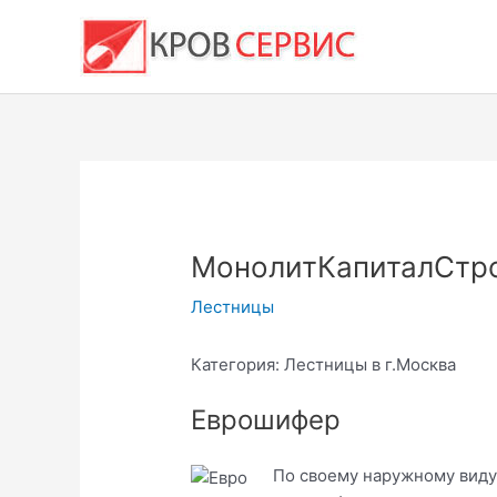
Перейти
к
содержимому
МонолитКапиталСтро
Лестницы
Категория: Лестницы в г.Москва
Еврошифер
По своему наружному виду