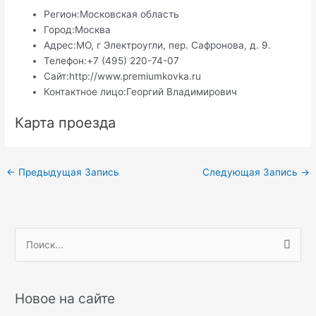
Регион:
Московская область
Город:
Москва
Адрес:
МО, г Электроугли, пер. Сафронова, д. 9.
Телефон:
+7 (495) 220-74-07
Сайт:
http://www.premiumkovka.ru
Контактное лицо:
Георгий Владимирович
Карта проезда
Навигация
←
Предыдущая Запись
Следующая Запись
→
по
записям
П
о
и
с
Новое на сайте
к