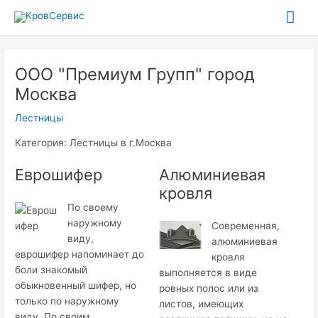
Перейти
Гла
к
содержимому
ме
ООО "Премиум Групп" город
Москва
Лестницы
Категория: Лестницы в г.Москва
Еврошифер
Алюминиевая
кровля
По своему
наружному
Современная,
виду,
алюминиевая
еврошифер напоминает до
кровля
боли знакомый
выполняется в виде
обыкновенный шифер, но
ровных полос или из
только по наружному
листов, имеющих
виду. По своим