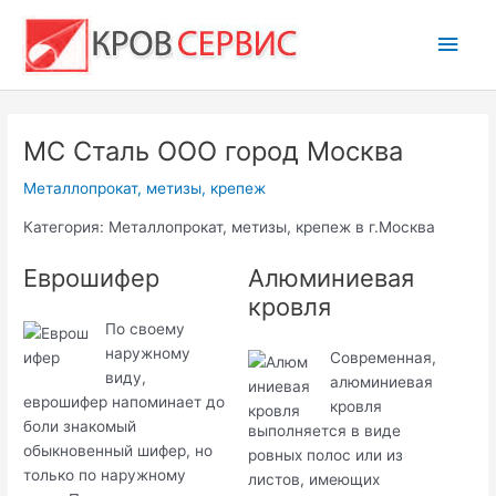
Перейти
Глав
к
содержимому
мен
МС Сталь ООО город Москва
Металлопрокат, метизы, крепеж
Категория: Металлопрокат, метизы, крепеж в г.Москва
Еврошифер
Алюминиевая
кровля
По своему
наружному
Современная,
виду,
алюминиевая
еврошифер напоминает до
кровля
боли знакомый
выполняется в виде
обыкновенный шифер, но
ровных полос или из
только по наружному
листов, имеющих