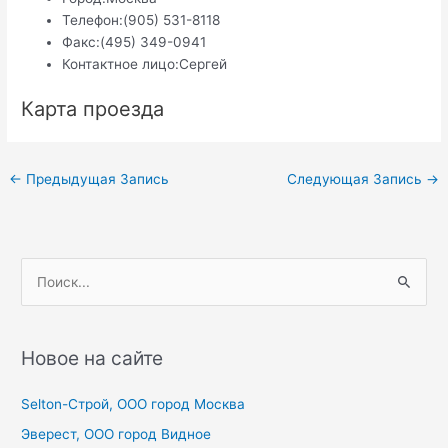
Телефон:
(905) 531-8118
Факс:
(495) 349-0941
Контактное лицо:
Сергей
Карта проезда
Навигация
←
Предыдущая Запись
Следующая Запись
→
по
записям
П
о
и
с
Новое на сайте
к
Selton-Строй, OOO город Москва
:
Эверест, ООО город Видное