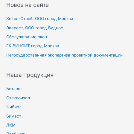
с
Новое на сайте
к
Selton-Строй, OOO город Москва
:
Эверест, ООО город Видное
Обслуживание окон
ГК ВИНСИТ город Москва
Негосударственная экспертиза проектной документации
Наша продукция
Бетлент
Стеклоизол
Фибиол
Бимаст
ЛКМ