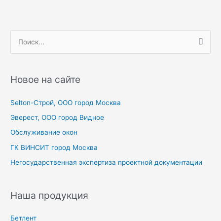
записям
П
о
и
с
Новое на сайте
к
Selton-Строй, OOO город Москва
:
Эверест, ООО город Видное
Обслуживание окон
ГК ВИНСИТ город Москва
Негосударственная экспертиза проектной документации
Наша продукция
Бетлент