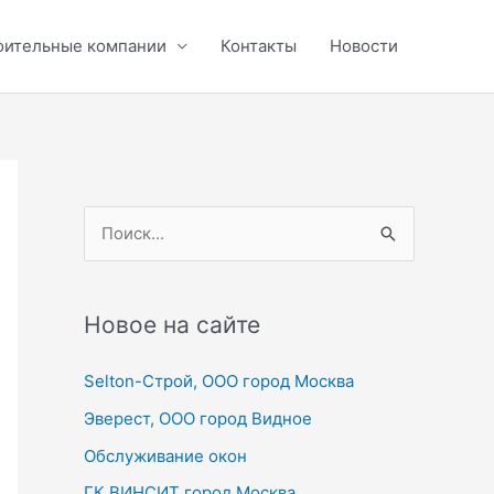
оительные компании
Контакты
Новости
П
о
и
с
Новое на сайте
к
Selton-Строй, OOO город Москва
:
Эверест, ООО город Видное
Обслуживание окон
ГК ВИНСИТ город Москва