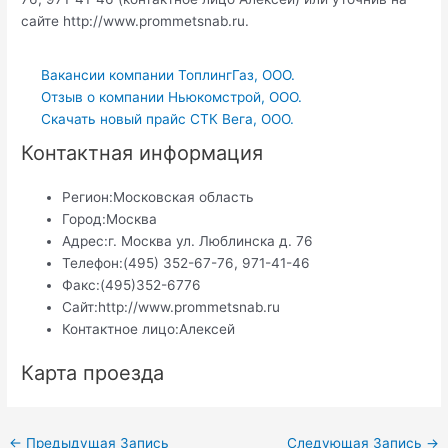
сайте http://www.prommetsnab.ru.
Вакансии компании ТоплингГаз, ООО.
Отзыв о компании Ньюкомстрой, ООО.
Скачать новый прайс СТК Вега, ООО.
Контактная информация
Регион:
Московская область
Город:
Москва
Адрес:
г. Москва ул. Люблинска д. 76
Телефон:
(495) 352-67-76, 971-41-46
Факс:
(495)352-6776
Сайт:
http://www.prommetsnab.ru
Контактное лицо:
Алексей
Карта проезда
Навигация
←
Предыдущая Запись
Следующая Запись
→