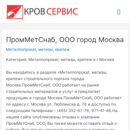
Перейти
Гла
к
содержимому
ме
ПромМетСнаб, ООО город Москва
Металлопрокат, метизы, крепеж
Категория: Металлопрокат, метизы, крепеж в г.Москва
Вы находитесь в разделе «Металлопрокат, метизы,
крепеж» строительного портала города
Москва.ПромМетСнаб, ООО работает на рынке
строительных материалов и услуг и предлагает
продукцию в городе Москва.ПромМетСнаб, ООО работает
по адресу г. Москва ул. Люблинска д. 76 и доступна по
следующим телефонам – (495) 352-67-76, 971-41-46.На
нашем сайте опубликованы отзывы о компании
ПромМетСнаб, ООО, Вы также можете оставить отзыв о
работе. Все отзывы проходят модерацию и поэтому мы