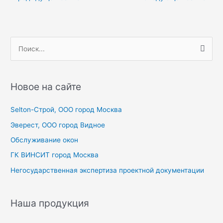
по
записям
П
о
и
с
Новое на сайте
к
Selton-Строй, OOO город Москва
:
Эверест, ООО город Видное
Обслуживание окон
ГК ВИНСИТ город Москва
Негосударственная экспертиза проектной документации
Наша продукция