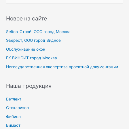
о
и
с
Новое на сайте
к
Selton-Строй, OOO город Москва
:
Эверест, ООО город Видное
Обслуживание окон
ГК ВИНСИТ город Москва
Негосударственная экспертиза проектной документации
Наша продукция
Бетлент
Стеклоизол
Фибиол
Бимаст