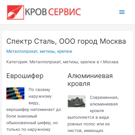
Перейти
Глав
к
содержимому
мен
Спектр Сталь, ООО город Москва
Металлопрокат, метизы, крепеж
Категория: Металлопрокат, метизы, крепеж в г.Москва
Еврошифер
Алюминиевая
кровля
По своему
наружному
Современная,
виду,
алюминиевая
еврошифер напоминает до
кровля
боли знакомый
выполняется в виде
обыкновенный шифер, но
ровных полос или из
только по наружному
листов, имеющих