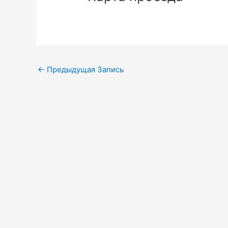
Навигация
←
Предыдущая Запись
по
записям