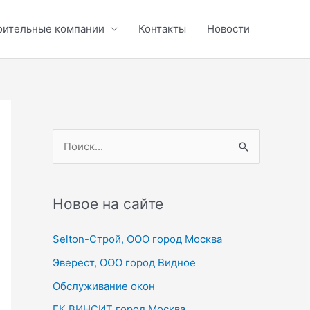
оительные компании
Контакты
Новости
П
о
и
с
Новое на сайте
к
Selton-Строй, OOO город Москва
:
Эверест, ООО город Видное
Обслуживание окон
ГК ВИНСИТ город Москва