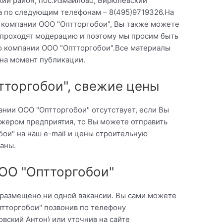
кий район, пос.Измайлово, Бирюлевский
а по следующим телефонам – 8(495)9719326.На
 компании ООО "Оптторгобои", Вы также можете
ы проходят модерацию и поэтому мы просим быть
о компании ООО "Оптторгобои".Все материалы
 на момент публикации.
тторгобои", свежие цены
ании ООО "Оптторгобои" отсутствует, если Вы
жером предприятия, то Вы можете отправить
ои" на наш e-mail и цены строительную
аны.
ОО "Оптторгобои"
 размещено ни одной вакансии. Вы сами можете
птторгобои" позвонив по телефону
овский Антон) или уточнив на сайте