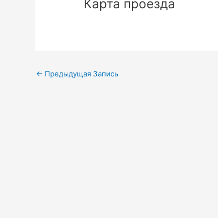
Карта проезда
Навигация
←
Предыдущая Запись
по
записям