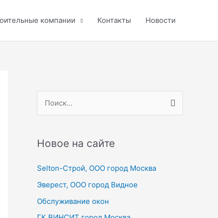
оительные компании
Контакты
Новости
П
о
и
с
Новое на сайте
к
Selton-Строй, OOO город Москва
:
Эверест, ООО город Видное
Обслуживание окон
ГК ВИНСИТ город Москва