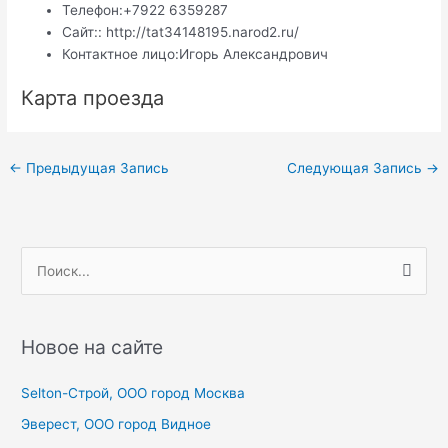
Телефон:
+7922 6359287
Сайт:
: http://tat34148195.narod2.ru/
Контактное лицо:
Игорь Александрович
Карта проезда
Навигация
←
Предыдущая Запись
Следующая Запись
→
по
записям
П
о
и
с
Новое на сайте
к
Selton-Строй, OOO город Москва
:
Эверест, ООО город Видное