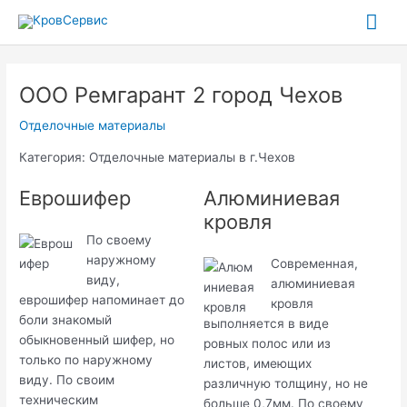
Перейти
Гла
к
содержимому
ме
ООО Ремгарант 2 город Чехов
Отделочные материалы
Категория: Отделочные материалы в г.Чехов
Еврошифер
Алюминиевая
кровля
По своему
наружному
Современная,
виду,
алюминиевая
еврошифер напоминает до
кровля
боли знакомый
выполняется в виде
обыкновенный шифер, но
ровных полос или из
только по наружному
листов, имеющих
виду. По своим
различную толщину, но не
техническим
больше 0,7мм. По своему