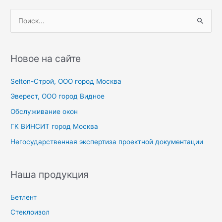
П
о
и
с
Новое на сайте
к
Selton-Строй, OOO город Москва
:
Эверест, ООО город Видное
Обслуживание окон
ГК ВИНСИТ город Москва
Негосударственная экспертиза проектной документации
Наша продукция
Бетлент
Стеклоизол