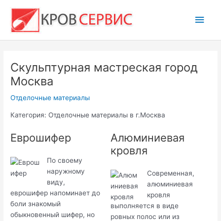
Перейти
Глав
к
содержимому
мен
Скульптурная мастреская город
Москва
Отделочные материалы
Категория: Отделочные материалы в г.Москва
Еврошифер
Алюминиевая
кровля
По своему
наружному
Современная,
виду,
алюминиевая
еврошифер напоминает до
кровля
боли знакомый
выполняется в виде
обыкновенный шифер, но
ровных полос или из