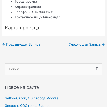
Город:
москва
Адрес:
отрадное
Телефон:
8 916 800 56 51
Контактное лицо:
Александр
Карта проезда
Навигация
←
Предыдущая Запись
Следующая Запись
→
по
записям
П
о
и
с
Новое на сайте
к
Selton-Строй, OOO город Москва
:
Эверест, ООО город Видное