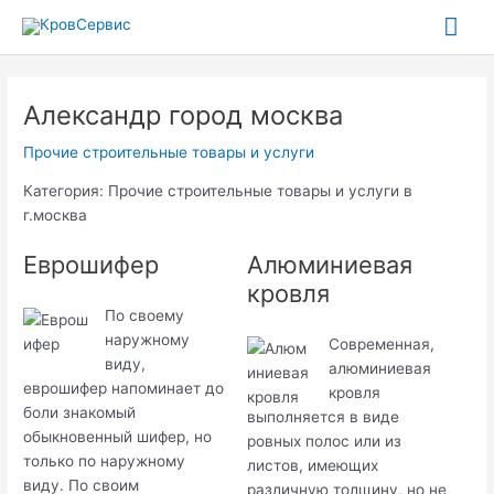
Перейти
Гла
к
содержимому
ме
Александр город москва
Прочие строительные товары и услуги
Категория: Прочие строительные товары и услуги в
г.москва
Еврошифер
Алюминиевая
кровля
По своему
наружному
Современная,
виду,
алюминиевая
еврошифер напоминает до
кровля
боли знакомый
выполняется в виде
обыкновенный шифер, но
ровных полос или из
только по наружному
листов, имеющих
виду. По своим
различную толщину, но не