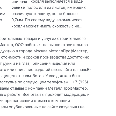
кровля выполняется в виде
,
ровных полос или из листов, имеющих
оим
различную толщину, но не больше
о
0,7мм. По своему виду, алюминиевая
кровли может иметь схожесть с че…
роительные товары и услуги» строительного
астер, OOO работает на рынке строительных
родукцию в городе Москва.МеталлПрофМастер,
 стоимости и сроков производства достаточно
 руки и на глаз), описания изделия или
фото или описание изделий высылайте на наш:E-
защищен от спам-ботов. У вас должен быть
 доступна по следующим телефонам – +7 (926)
ованы отзывы о компании МеталлПрофМастер,
в о работе. Все отзывы проходят модерацию и
и при написании отзыва о компании
лы опубликованные на сайте актуальны на