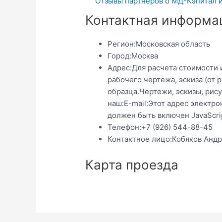
Отзывы партнеров о МД-Кэпитал и
Контактная информа
Регион:
Московская область
Город:
Москва
Адрес:
Для расчета стоимости 
рабочего чертежа, эскиза (от р
образца.Чертежи, эскизы, рис
наш:E-mail:Этот адрес электро
должен быть включен JavaScri
Телефон:
+7 (926) 544-88-45
Контактное лицо:
Кобяков Анд
Карта проезда