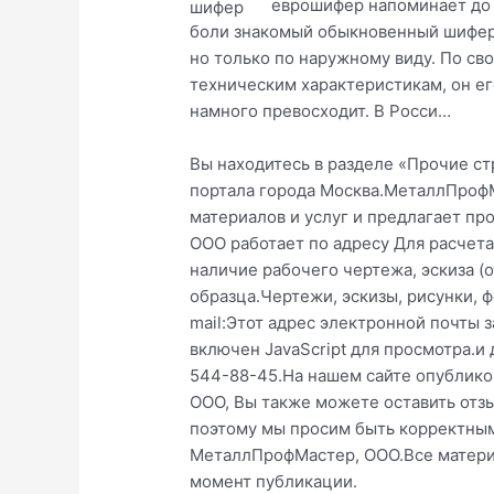
еврошифер напоминает до
боли знакомый обыкновенный шифер
но только по наружному виду. По св
техническим характеристикам, он ег
намного превосходит. В Росси…
Вы находитесь в разделе «Прочие ст
портала города Москва.МеталлПрофМ
материалов и услуг и предлагает п
OOO работает по адресу Для расчета
наличие рабочего чертежа, эскиза (от
образца.Чертежи, эскизы, рисунки, 
mail:Этот адрес электронной почты 
включен JavaScript для просмотра.и
544-88-45.На нашем сайте опублик
OOO, Вы также можете оставить отзы
поэтому мы просим быть корректным
МеталлПрофМастер, OOO.Все материа
момент публикации.