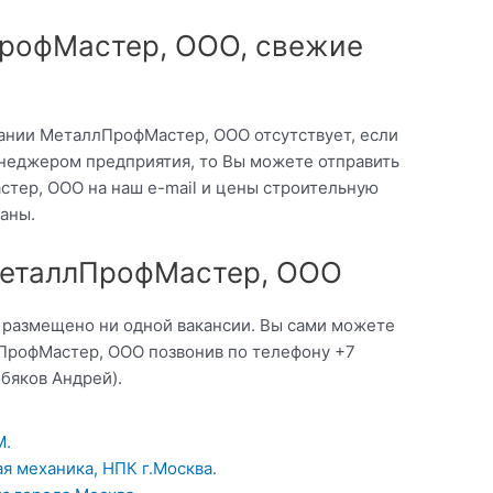
рофМастер, OOO, свежие
ании МеталлПрофМастер, OOO отсутствует, если
неджером предприятия, то Вы можете отправить
тер, OOO на наш e-mail и цены строительную
аны.
МеталлПрофМастер, OOO
о размещено ни одной вакансии. Вы сами можете
ПрофМастер, OOO позвонив по телефону +7
обяков Андрей).
М.
 механика, НПК г.Москва.