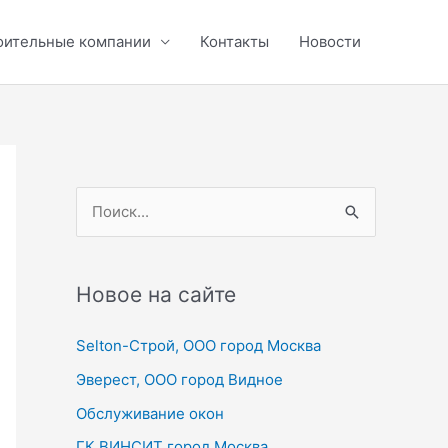
оительные компании
Контакты
Новости
П
о
и
с
Новое на сайте
к
Selton-Строй, OOO город Москва
:
Эверест, ООО город Видное
Обслуживание окон
ГК ВИНСИТ город Москва