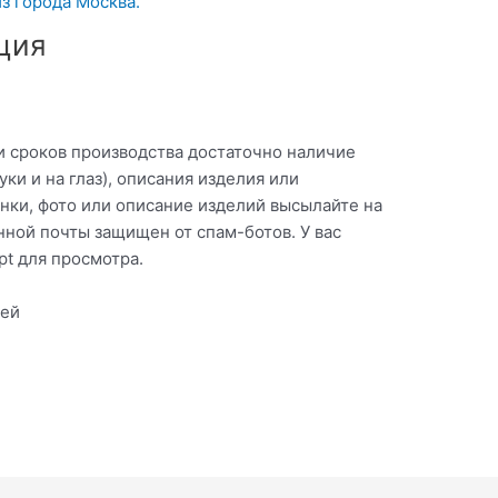
з города Москва.
ция
и сроков производства достаточно наличие
уки и на глаз), описания изделия или
унки, фото или описание изделий высылайте на
нной почты защищен от спам-ботов. У вас
pt для просмотра.
рей