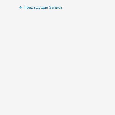
Навигация
←
Предыдущая Запись
по
записям