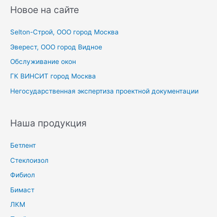
с
Новое на сайте
к
Selton-Строй, OOO город Москва
:
Эверест, ООО город Видное
Обслуживание окон
ГК ВИНСИТ город Москва
Негосударственная экспертиза проектной документации
Наша продукция
Бетлент
Стеклоизол
Фибиол
Бимаст
ЛКМ