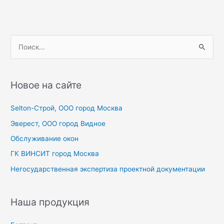
по
записям
П
о
и
с
Новое на сайте
к
Selton-Строй, OOO город Москва
:
Эверест, ООО город Видное
Обслуживание окон
ГК ВИНСИТ город Москва
Негосударственная экспертиза проектной документации
Наша продукция