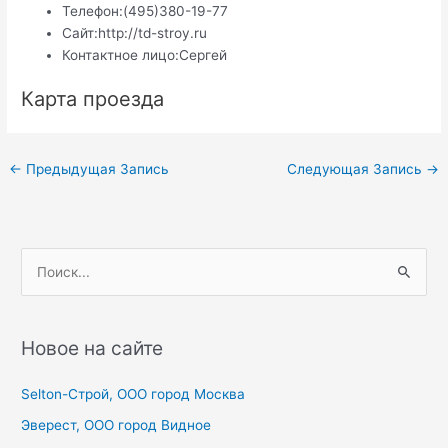
Телефон:
(495)380-19-77
Сайт:
http://td-stroy.ru
Контактное лицо:
Сергей
Карта проезда
Навигация
←
Предыдущая Запись
Следующая Запись
→
по
записям
П
о
и
с
Новое на сайте
к
Selton-Строй, OOO город Москва
:
Эверест, ООО город Видное