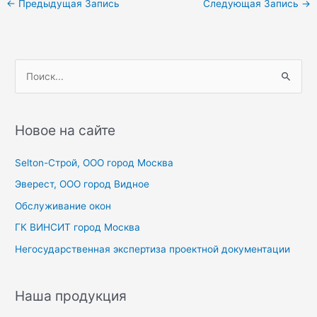
←
Предыдущая Запись
Следующая Запись
→
по
записям
П
о
и
с
Новое на сайте
к
Selton-Строй, OOO город Москва
:
Эверест, ООО город Видное
Обслуживание окон
ГК ВИНСИТ город Москва
Негосударственная экспертиза проектной документации
Наша продукция