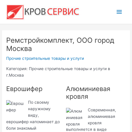
Перейти
Глав
к
содержимому
мен
Ремстройкомплект, ООО город
Москва
Прочие строительные товары и услуги
Категория: Прочие строительные товары и услуги в
г.Москва
Еврошифер
Алюминиевая
кровля
По своему
наружному
Современная,
виду,
алюминиевая
еврошифер напоминает до
кровля
боли знакомый
выполняется в виде