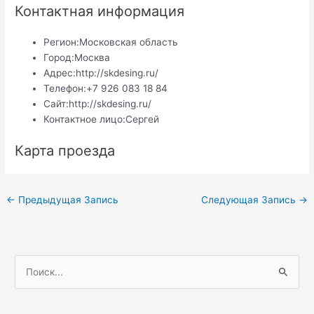
Контактная информация
Регион:
Московская область
Город:
Москва
Адрес:
http://skdesing.ru/
Телефон:
+7 926 083 18 84
Сайт:
http://skdesing.ru/
Контактное лицо:
Сергей
Карта проезда
Навигация
←
Предыдущая Запись
Следующая Запись
→
по
записям
П
о
и