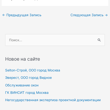
Навигация
←
Предыдущая Запись
Следующая Запись
→
по
записям
П
о
и
с
Новое на сайте
к
Selton-Строй, OOO город Москва
:
Эверест, ООО город Видное
Обслуживание окон
ГК ВИНСИТ город Москва
Негосударственная экспертиза проектной документации