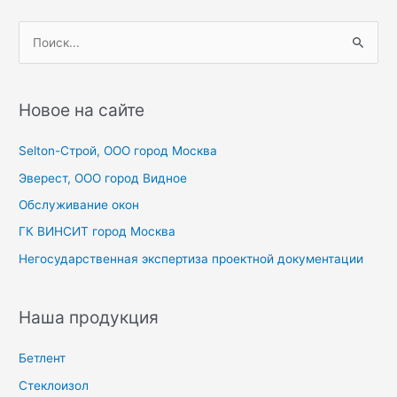
П
о
и
с
Новое на сайте
к
Selton-Строй, OOO город Москва
:
Эверест, ООО город Видное
Обслуживание окон
ГК ВИНСИТ город Москва
Негосударственная экспертиза проектной документации
Наша продукция
Бетлент
Стеклоизол