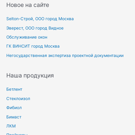
с
Новое на сайте
к
Selton-Строй, OOO город Москва
:
Эверест, ООО город Видное
Обслуживание окон
ГК ВИНСИТ город Москва
Негосударственная экспертиза проектной документации
Наша продукция
Бетлент
Стеклоизол
Фибиол
Бимаст
ЛКМ