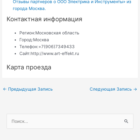
Отзывы партнеров о ООО Электрика и Инструменты» из
города Москва.
Контактная информация
Регион:
Московская область
Город:
Москва
Телефон:
+7(906)7349433
Сайт:
http://www.art-effekt.ru
Карта проезда
Навигация
←
Предыдущая Запись
Следующая Запись
→
по
записям
П
о
и