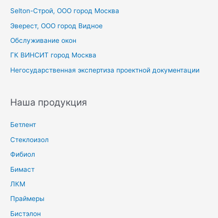
Selton-Строй, OOO город Москва
:
Эверест, ООО город Видное
Обслуживание окон
ГК ВИНСИТ город Москва
Негосударственная экспертиза проектной документации
Наша продукция
Бетлент
Стеклоизол
Фибиол
Бимаст
ЛКМ
Праймеры
Бистэлон