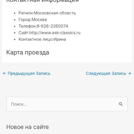
Регион:
Московская область
Город:
Москва
Телефон:
8-926-2260074
Сайт:
http://www.ask-classics.ru
Контактное лицо:
Ирина
Карта проезда
Навигация
←
Предыдущая Запись
Следующая Запись
→
по
записям
П
о
и
с
Новое на сайте
к