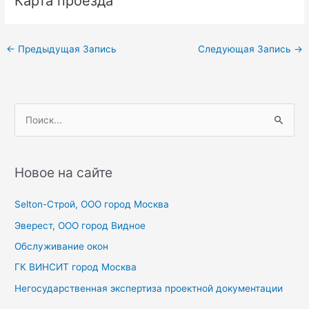
Карта проезда
Навигация
←
Предыдущая Запись
Следующая Запись
→
по
записям
П
о
и
с
Новое на сайте
к
Selton-Строй, OOO город Москва
:
Эверест, ООО город Видное
Обслуживание окон
ГК ВИНСИТ город Москва
Негосударственная экспертиза проектной документации