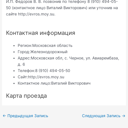
И.П. Федоров В. В. позвонив по телефону 8 (910) 494-05-
50 (контактное лицо Виталий Викторович) или уточнив на
сайте http://evros.moy.su.
Контактная информация
Регион:
Московская область
Город:
Железнодорожный
Адрес:
Московская обл, с. Черное, ул. Авиарембаза,
д. 6
Телефон:
8 (910) 494-05-50
Сайт:
http://evros.moy.su
Контактное лицо:
Виталий Викторович
Карта проезда
Навигация
←
Предыдущая Запись
Следующая Запись
→
по
записям