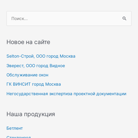
П
о
и
с
Новое на сайте
к
Selton-Строй, OOO город Москва
:
Эверест, ООО город Видное
Обслуживание окон
ГК ВИНСИТ город Москва
Негосударственная экспертиза проектной документации
Наша продукция
Бетлент
Стеклоизол