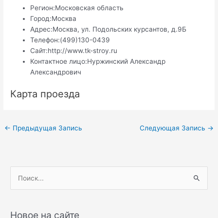
Регион:
Московская область
Город:
Москва
Адрес:
Москва, ул. Подольских курсантов, д.9Б
Телефон:
(499)130-0439
Сайт:
http://www.tk-stroy.ru
Контактное лицо:
Нуржинский Александр
Александрович
Карта проезда
Навигация
←
Предыдущая Запись
Следующая Запись
→
по
записям
П
о
и
с
Новое на сайте