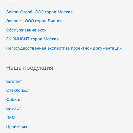
к
Selton-Строй, OOO город Москва
:
Эверест, ООО город Видное
Обслуживание окон
ГК ВИНСИТ город Москва
Негосударственная экспертиза проектной документации
Наша продукция
Бетлент
Стеклоизол
Фибиол
Бимаст
ЛКМ
Праймеры