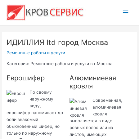
Перейти
Глав
к
содержимому
мен
ИДИЛЛИЯ ltd город Москва
Ремонтные работы и услуги
Категория: Ремонтные работы и услуги в г.Москва
Еврошифер
Алюминиевая
кровля
По своему
наружному
Современная,
виду,
алюминиевая
еврошифер напоминает до
кровля
боли знакомый
выполняется в виде
обыкновенный шифер, но
ровных полос или из
только по наружному
листов, имеющих